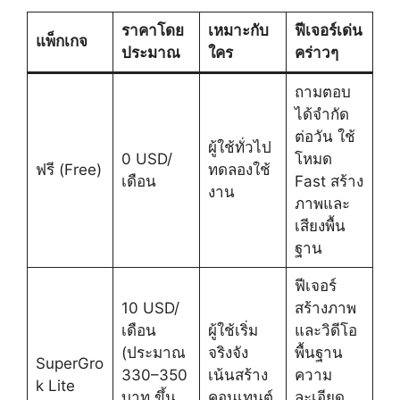
ราคาโดย
เหมาะกับ
ฟีเจอร์เด่น
แพ็กเกจ
ประมาณ
ใคร
คร่าวๆ
ถามตอบ
ได้จำกัด
ต่อวัน ใช้
ผู้ใช้ทั่วไป
0 USD/
โหมด
ฟรี (Free)
ทดลองใช้
เดือน
Fast สร้าง
งาน
ภาพและ
เสียงพื้น
ฐาน
ฟีเจอร์
10 USD/
สร้างภาพ
เดือน
ผู้ใช้เริ่ม
และวิดีโอ
(ประมาณ
จริงจัง
พื้นฐาน
SuperGro
330–350
เน้นสร้าง
ความ
k Lite
บาท ขึ้น
คอนเทนต์
ละเอียด