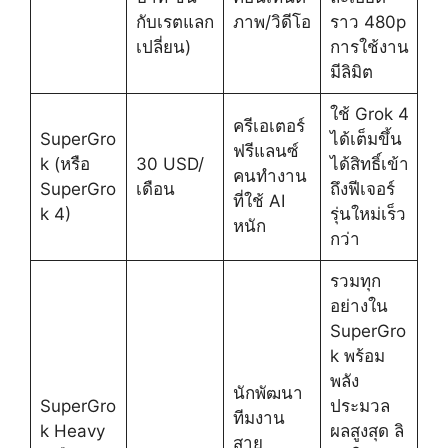
กับเรตแลก
ภาพ/วิดีโอ
ราว 480p
เปลี่ยน)
การใช้งาน
มีลิมิต
ใช้ Grok 4
ครีเอเตอร์
SuperGro
ได้เต็มขึ้น
ฟรีแลนซ์
k (หรือ
30 USD/
ได้สิทธิ์เข้า
คนทำงาน
SuperGro
เดือน
ถึงฟีเจอร์
ที่ใช้ AI
k 4)
รุ่นใหม่เร็ว
หนัก
กว่า
รวมทุก
อย่างใน
SuperGro
k พร้อม
พลัง
นักพัฒนา
SuperGro
ประมวล
ทีมงาน
k Heavy
ผลสูงสุด ลิ
สาย