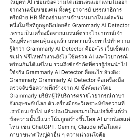
ในยุคที่ AI เขียนข้อความได้เนียนจนแยกแทบไม่ออก
จากงานเขียนของคน ทั้งครู อาจารย์ บรรณาธิการ
หรือฝ่าย HR ที่ต้องอ่านงานจำนวนมากในแต่ละวัน
หนึ่งในชื่อที่ถูกพูดถึงบ่อยคือ Grammarly AI Detector
เพราะเป็นเครื่องมือจากแบรนด์ตรวจไวยากรณ์เจ้า
ใหญ่ที่หลายคนคุ้นอยู่แล้ว บทความนี้จะพาไปทำความ
รู้จักว่า Grammarly AI Detector คืออะไร เว็บเช็คแก
รมม่า ฟรีไหททำงานยังไง ใช้ตรวจ AI และไวยากรณ์
พร้อมกันได้แค่ไหน รวมถึงข้อจำกัดที่ควรรู้ก่อนนำไป
ใช้จริง Grammarly AI Detector คืออะไร อ้างอิง:
Grammarly Grammarly AI Detector คือเครื่องมือ
ตรวจจับข้อความที่สร้างจาก AI ซึ่งพัฒนาโดย
Grammarly บริษัทผู้ให้บริการตรวจไวยากรณ์ภาษา
อังกฤษระดับโลก ตัวเครื่องมือจะวิเคราะห์ข้อความที่
เราป้อนเข้าไป แล้วประเมินออกมาเป็นเปอร์เซ็นต์ว่า
ข้อความนั้นมีแนวโน้มถูกสร้างขึ้นโดย AI มากน้อยแค่
ไหน เช่น ChatGPT, Gemini, Claude หรือโมเดล
ภาษาขนาดใหญ่ตัวอื่น ๆ ความน่าสนใจคือ